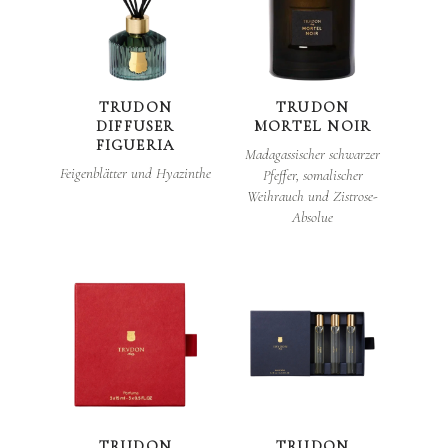
TRUDON
TRUDON
DIFFUSER
MORTEL NOIR
FIGUERIA
Madagassischer schwarzer
Feigenblätter und Hyazinthe
Pfeffer, somalischer
Weihrauch und Zistrose-
Absolue
TRUDON
TRUDON