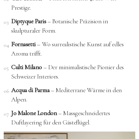
Prestige.
Diptyque Paris
– Botanische Präzision in
03
skulpturaler Form.
Fornasetti
– Wo surrealistische Kunst auf edles
04
Aroma trifft.
Culti Milano
– Der minimalistische Pionier des
05
Schweizer Interiors.
Acqua di Parma
– Mediterrane Wärme in den
06
Alpen.
Jo Malone London
– Massgeschneidertes
07
Duftlayering für den Gästeflügel.