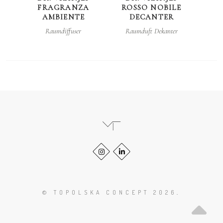
FRAGRANZA
ROSSO NOBILE
LEM
AMBIENTE
DECANTER
Raumdiffuser
Raumduft Dekanter
Zum Seitenanfang scrollen
Instagram-Profil von Topolska Conc
LinkedIn-Profil von Marta Top
© TOPOLSKA CONCEPT 2026
.
Z