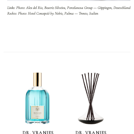
Links: Photo: Alex del Rio, Beatriz Silveira, Porcelanosa Group — Göppingen, Deutschland
Rechts: Photo: Hotel Concepció by Nobis, Palma — Trento, Italien
DR. VRANJES
DR. VRANJES
D